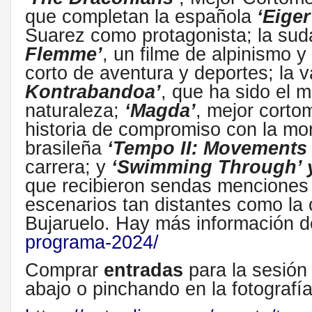
que completan la española
‘Eige
Suarez como protagonista; la suda
Flemme’
, un filme de alpinismo y
corto de aventura y deportes; la 
Kontrabandoa’
, que ha sido el m
naturaleza;
‘Magda’
, mejor corto
historia de compromiso con la mo
brasileña
‘Tempo II: Movements 
carrera; y
‘Swimming Through’ y
que recibieron sendas menciones e
escenarios tan distantes como la 
Bujaruelo. Hay más información d
programa-2024/
Comprar
entradas
para la sesión
abajo o pinchando en la fotografí