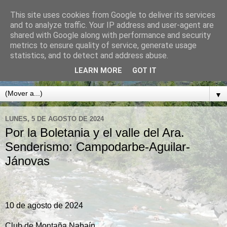
This site uses cookies from Google to deliver its services
CLUB DE MONTAÑA
and to analyze traffic. Your IP address and user-agent are
shared with Google along with performance and security
NABAÍN
metrics to ensure quality of service, generate usage
statistics, and to detect and address abuse.
BOLTAÑA. SOBRARBE. PIRINEO ARAGONÉS
LEARN MORE
GOT IT
▼
LUNES, 5 DE AGOSTO DE 2024
Por la Boletania y el valle del Ara.
Senderismo: Campodarbe-Aguilar-
Jánovas
10 de agosto de 2024
Club de Montaña Nabaín