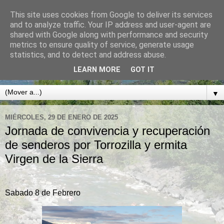
This site uses cookies from Google to deliver its services
CLUB DE MONTAÑA
and to analyze traffic. Your IP address and user-agent are
shared with Google along with performance and security
NABAÍN
metrics to ensure quality of service, generate usage
statistics, and to detect and address abuse.
BOLTAÑA. SOBRARBE. PIRINEO ARAGONÉS
LEARN MORE
GOT IT
▼
MIÉRCOLES, 29 DE ENERO DE 2025
Jornada de convivencia y recuperación
de senderos por Torrozilla y ermita
Virgen de la Sierra
Sabado 8 de Febrero