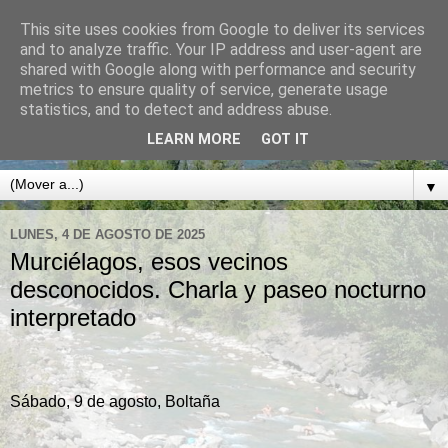
This site uses cookies from Google to deliver its services
CLUB DE MONTAÑA
and to analyze traffic. Your IP address and user-agent are
shared with Google along with performance and security
NABAÍN
metrics to ensure quality of service, generate usage
statistics, and to detect and address abuse.
BOLTAÑA. SOBRARBE. PIRINEO ARAGONÉS
LEARN MORE
GOT IT
▼
LUNES, 4 DE AGOSTO DE 2025
Murciélagos, esos vecinos
desconocidos. Charla y paseo nocturno
interpretado
Sábado, 9 de agosto, Boltaña