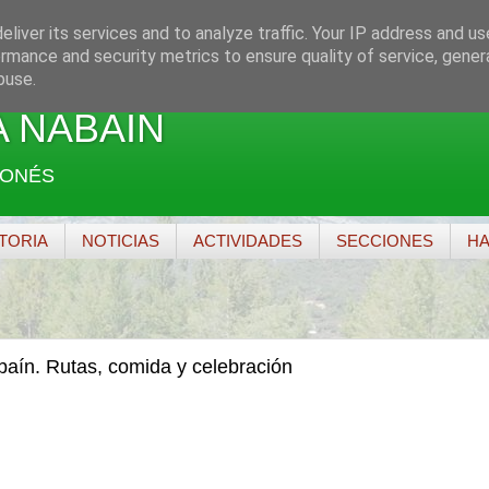
liver its services and to analyze traffic. Your IP address and u
rmance and security metrics to ensure quality of service, gene
buse.
 NABAÍN
GONÉS
TORIA
NOTICIAS
ACTIVIDADES
SECCIONES
HA
aín. Rutas, comida y celebración