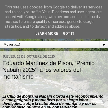
This site uses cookies from Google to deliver its services
CLUB DE MONTAÑA
and to analyze traffic. Your IP address and user-agent are
shared with Google along with performance and security
NABAÍN
metrics to ensure quality of service, generate usage
statistics, and to detect and address abuse.
BOLTAÑA. SOBRARBE. PIRINEO ARAGONÉS
LEARN MORE
GOT IT
▼
JUEVES, 23 DE OCTUBRE DE 2025
Eduardo Martínez de Pisón, ‘Premio
Nabaín 2025’, a los valores del
montañismo
El Club de Montaña Nabaín otorga este reconocimiento
a este geógrafo y montañero por su larga labor
divulgativa sobre la naturaleza de montaña y por su
compromiso público en su conservación