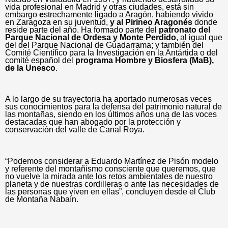
vida profesional en Madrid y otras ciudades, está sin
embargo
e
strechamente ligado a Aragón, habiendo vivido
en Zaragoza en su juventud,
y al Pirineo Aragonés
donde
reside parte del año. Ha formado parte del
patronato del
Parque
N
acional de Ordesa y Monte Perdido
, al igual que
del del Parque Nacional de Guadarrama; y también del
Comité Científico para la Investigación en la Antártida o del
comité español del
programa Hombre y Biosfera (
MaB
),
de la Unesco
.
A lo largo de su trayectoria ha aportado numerosas veces
sus conocimientos para la defensa del patrimonio natural de
las montañas, siendo en los últimos años una de las voces
destacadas que han abogado por la protección y
conservación del valle de Canal Roya.
“Podemos considerar a Eduardo Martínez de Pisón modelo
y referente del montañismo consciente que queremos, que
no vuelve la mirada ante los retos ambientales de nuestro
planeta y de nuestras cordilleras o ante las necesidades de
las personas que viven en ellas”, concluyen desde el Club
de Montaña Nabaín.