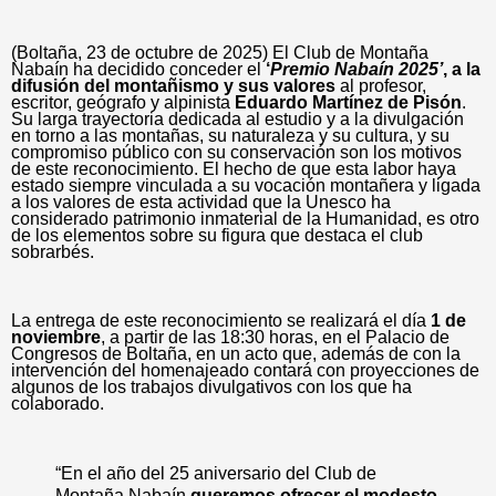
(Boltaña, 23 de octubre de 2025) El Club de Montaña
Nabaín ha decidido conceder el
‘
Premio Nabaín 2025’
, a la
difusión del montañismo y sus valores
al profesor,
escritor, geógrafo y alpinista
Eduardo Martínez de Pisón
.
Su larga trayectoria dedicada al estudio y a la divulgación
en torno a las montañas, su naturaleza y su cultura, y su
compromiso público con su conservación son los motivos
de este reconocimiento. El hecho de que esta labor haya
estado siempre vinculada a su vocación montañera y ligada
a los valores de esta actividad que la Unesco ha
considerado patrimonio inmaterial de la Humanidad, es otro
de los elementos sobre su figura que destaca el club
sobrarbés.
La entrega de este reconocimiento se realizará el día
1 de
noviembre
, a partir de las 18:30 horas, en el Palacio de
Congresos de Boltaña, en un acto que, además de con la
intervención del homenajeado contará con proyecciones de
algunos de los trabajos divulgativos con los que ha
colaborado.
“En el año del 25 aniversario del Club de
Montaña Nabaín
queremos ofrecer el modesto