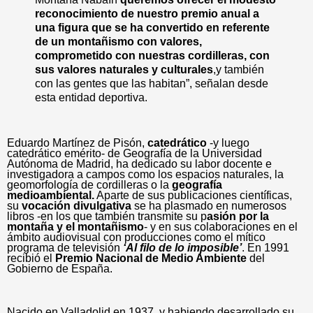
reconocimiento de nuestro premio anual a
una figura que se ha convertido en referente
de un montañismo con valores,
comprometido con nuestras cordilleras, con
sus valores naturales y culturales
,y también
con las gentes que las habitan”, señalan desde
esta entidad deportiva.
Eduardo Martínez de Pisón,
c
atedrático
-y luego
catedrático emérito- de Geografía de la Universidad
Autónoma de Madrid, ha dedicado su labor docente e
investigadora a campos como los espacios naturales, la
geomorfología de cordilleras o la
geografía
medioambiental.
Aparte de sus publicaciones científicas,
su
vocación divulgativa
se ha plasmado en numerosos
libros -
en los que también transmite su p
asión por la
montaña y el montañismo
- y en sus colaboraciones
en el
ámbito audiovisual con
producciones
como el mítico
programa de tel
e
visión
‘Al filo de lo imposible’
. En 1991
recibió el
Premio Nacional de Medio Ambiente
del
Gobierno de España.
Nacido en Valladolid en 1937, y habiendo desarrollado su