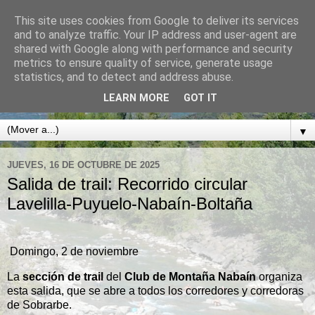
This site uses cookies from Google to deliver its services
CLUB DE MONTAÑA
and to analyze traffic. Your IP address and user-agent are
shared with Google along with performance and security
NABAÍN
metrics to ensure quality of service, generate usage
statistics, and to detect and address abuse.
BOLTAÑA. SOBRARBE. PIRINEO ARAGONÉS
LEARN MORE
GOT IT
▼
JUEVES, 16 DE OCTUBRE DE 2025
Salida de trail: Recorrido circular
Lavelilla-Puyuelo-Nabaín-Boltaña
Domingo, 2 de noviembre
La
sección de trail
del
Club de Montaña Nabaín
organiza
esta salida, que se abre a todos los corredores y corredoras
de Sobrarbe.