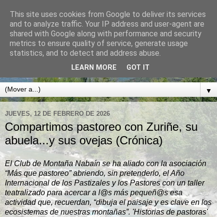
This site uses cookies from Google to deliver its services
CLUB DE MONTAÑA
and to analyze traffic. Your IP address and user-agent are
shared with Google along with performance and security
NABAÍN
metrics to ensure quality of service, generate usage
statistics, and to detect and address abuse.
BOLTAÑA. SOBRARBE. PIRINEO ARAGONÉS
LEARN MORE
GOT IT
▼
JUEVES, 12 DE FEBRERO DE 2026
Compartimos pastoreo con Zuriñe, su
abuela...y sus ovejas (Crónica)
El Club de Montaña Nabaín se ha aliado con la asociación
“Más que pastoreo” abriendo, sin pretenderlo, el Año
Internacional de los Pastizales y los Pastores con un taller
teatralizado para acercar a l@s más pequeñ@s esa
actividad que, recuerdan, “dibuja el paisaje y es clave en los
ecosistemas de nuestras montañas”. 'Historias de pastoras'